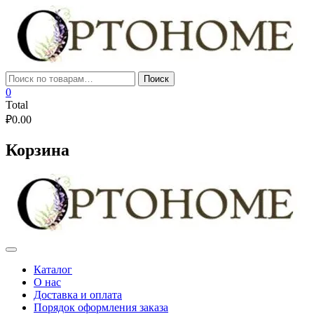
Skip
to
content
Искать:
Поиск
0
Total
₽
0.00
Корзина
Каталог
О нас
Доставка и оплата
Порядок оформления заказа