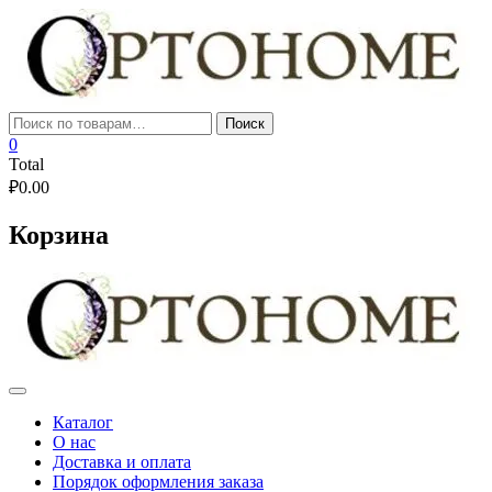
Skip
to
content
Искать:
Поиск
0
Total
₽
0.00
Корзина
Каталог
О нас
Доставка и оплата
Порядок оформления заказа