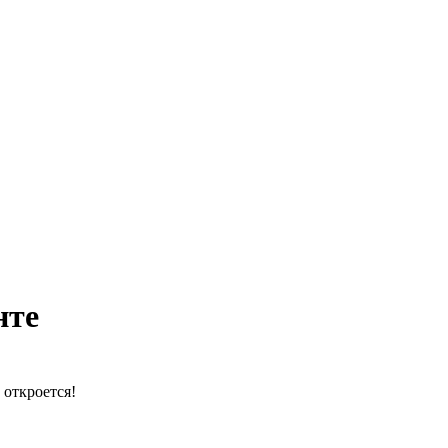
нте
 откроется!