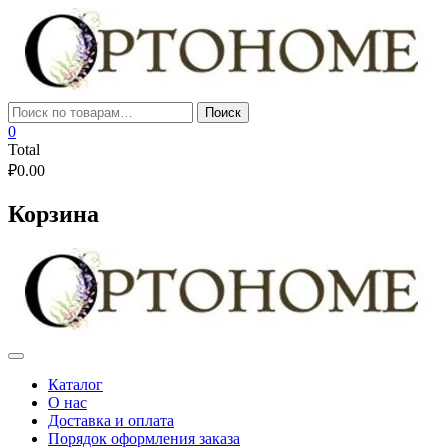
Skip
to
content
Искать:
Поиск
0
Total
₽
0.00
Корзина
Каталог
О нас
Доставка и оплата
Порядок оформления заказа