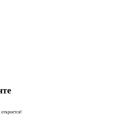
нте
 откроется!