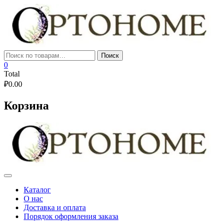
Skip
to
content
Искать:
Поиск
0
Total
₽
0.00
Корзина
Каталог
О нас
Доставка и оплата
Порядок оформления заказа