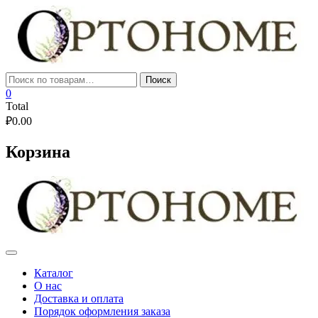
Skip
to
content
Искать:
Поиск
0
Total
₽
0.00
Корзина
Каталог
О нас
Доставка и оплата
Порядок оформления заказа