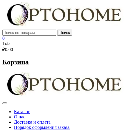
Skip
to
content
Искать:
Поиск
0
Total
₽
0.00
Корзина
Каталог
О нас
Доставка и оплата
Порядок оформления заказа