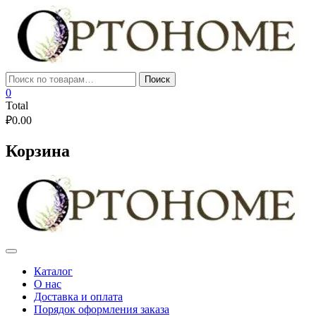
Skip
to
content
Искать:
Поиск
0
Total
₽
0.00
Корзина
Каталог
О нас
Доставка и оплата
Порядок оформления заказа