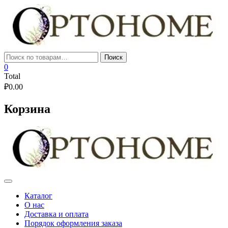
Skip
to
content
Искать:
Поиск
0
Total
₽
0.00
Корзина
Каталог
О нас
Доставка и оплата
Порядок оформления заказа