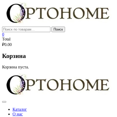
Skip
to
content
Искать:
Поиск
0
Total
₽
0.00
Корзина
Корзина пуста.
Каталог
О нас