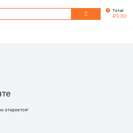
0
Искать:
Total
₽
0.00
Т
нте
ро откроется!