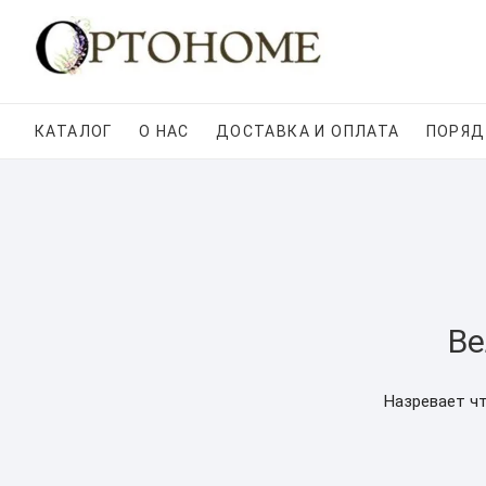
Skip
to
content
КАТАЛОГ
О НАС
ДОСТАВКА И ОПЛАТА
ПОРЯД
Ве
Назревает чт