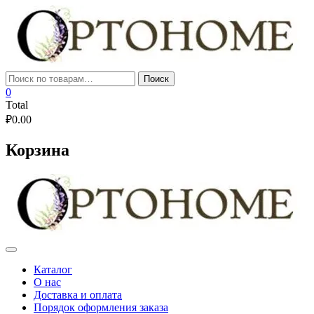
Skip
to
content
Искать:
Поиск
0
Total
₽
0.00
Корзина
Каталог
О нас
Доставка и оплата
Порядок оформления заказа