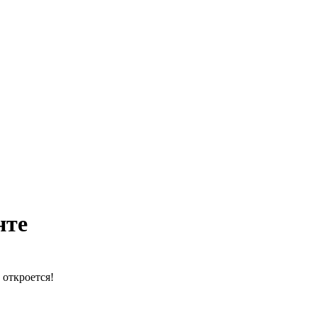
нте
 откроется!