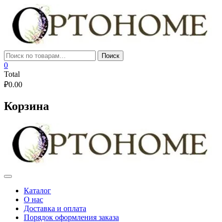
Skip
to
content
Искать:
Поиск
0
Total
₽
0.00
Корзина
Каталог
О нас
Доставка и оплата
Порядок оформления заказа