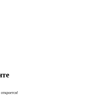
нте
 откроется!