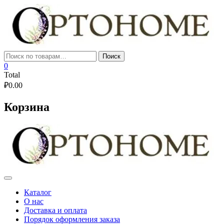
Skip
to
content
Искать:
Поиск
0
Total
₽
0.00
Корзина
Каталог
О нас
Доставка и оплата
Порядок оформления заказа