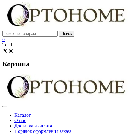
Skip
to
content
Искать:
Поиск
0
Total
₽
0.00
Корзина
Каталог
О нас
Доставка и оплата
Порядок оформления заказа