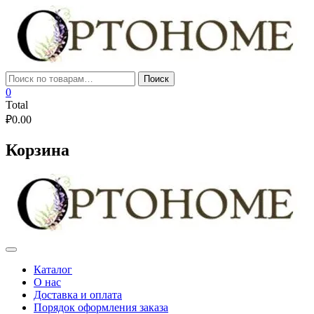
Skip
to
content
Искать:
Поиск
0
Total
₽
0.00
Корзина
Каталог
О нас
Доставка и оплата
Порядок оформления заказа