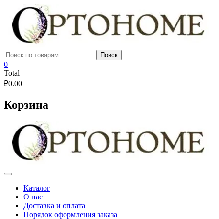
Skip
to
content
Искать:
Поиск
0
Total
₽
0.00
Корзина
Каталог
О нас
Доставка и оплата
Порядок оформления заказа