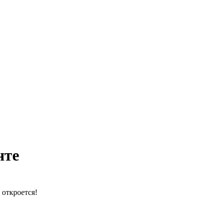
нте
 откроется!