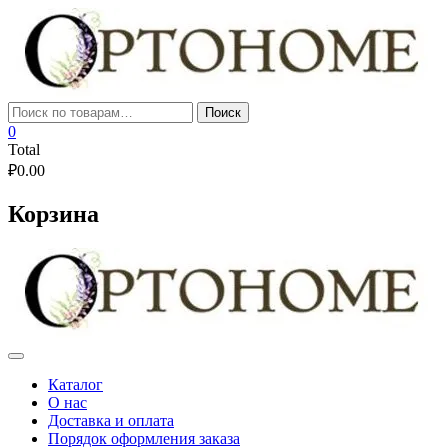
Skip
to
content
Искать:
Поиск
0
Total
₽
0.00
Корзина
Каталог
О нас
Доставка и оплата
Порядок оформления заказа