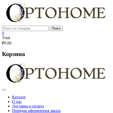
Skip
to
content
Искать:
Поиск
0
Total
₽
0.00
Корзина
Каталог
О нас
Доставка и оплата
Порядок оформления заказа