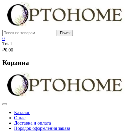
Skip
to
content
Искать:
Поиск
0
Total
₽
0.00
Корзина
Каталог
О нас
Доставка и оплата
Порядок оформления заказа