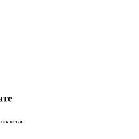
нте
 откроется!