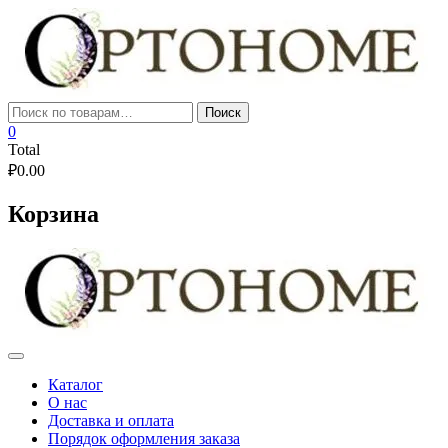
Skip
to
content
Искать:
Поиск
0
Total
₽
0.00
Корзина
Каталог
О нас
Доставка и оплата
Порядок оформления заказа