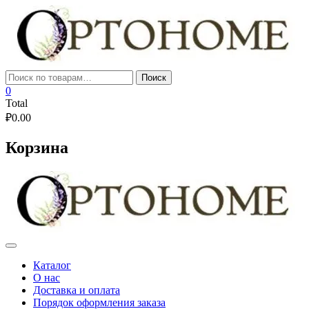
Skip
to
content
Искать:
Поиск
0
Total
₽
0.00
Корзина
Каталог
О нас
Доставка и оплата
Порядок оформления заказа