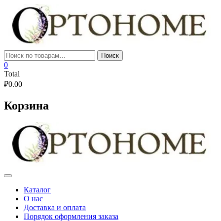
Skip
to
content
Искать:
Поиск
0
Total
₽
0.00
Корзина
Каталог
О нас
Доставка и оплата
Порядок оформления заказа