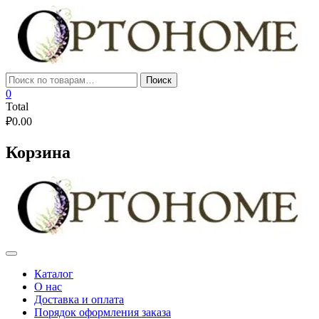
Skip
to
content
Искать:
Поиск
0
Total
₽
0.00
Корзина
Каталог
О нас
Доставка и оплата
Порядок оформления заказа