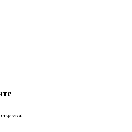
нте
 откроется!