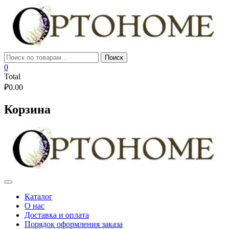
Skip
to
content
Искать:
Поиск
0
Total
₽
0.00
Корзина
Каталог
О нас
Доставка и оплата
Порядок оформления заказа