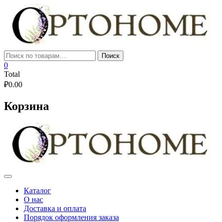
Skip
to
content
Искать:
Поиск
0
Total
₽
0.00
Корзина
Каталог
О нас
Доставка и оплата
Порядок оформления заказа