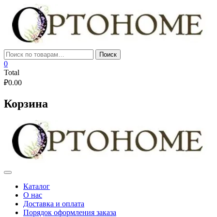
Skip
to
content
Искать:
Поиск
0
Total
₽
0.00
Корзина
Каталог
О нас
Доставка и оплата
Порядок оформления заказа