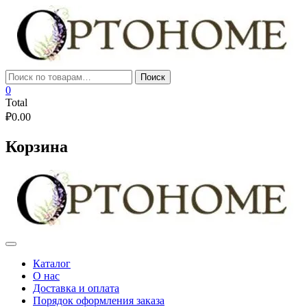
Skip
to
content
Искать:
Поиск
0
Total
₽
0.00
Корзина
Каталог
О нас
Доставка и оплата
Порядок оформления заказа