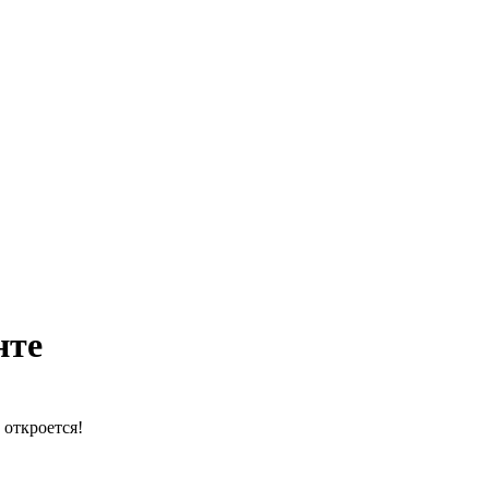
нте
 откроется!