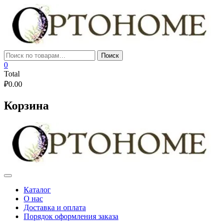
Skip
to
content
Искать:
Поиск
0
Total
₽
0.00
Корзина
Каталог
О нас
Доставка и оплата
Порядок оформления заказа