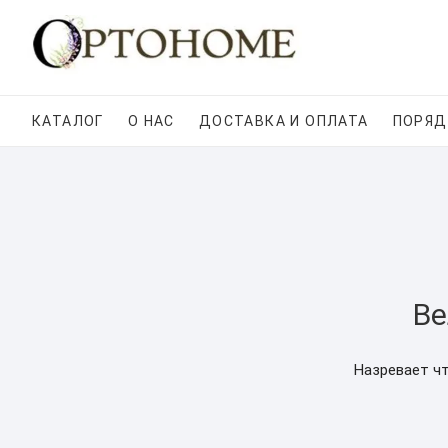
Skip
to
content
КАТАЛОГ
О НАС
ДОСТАВКА И ОПЛАТА
ПОРЯД
Ве
Назревает чт