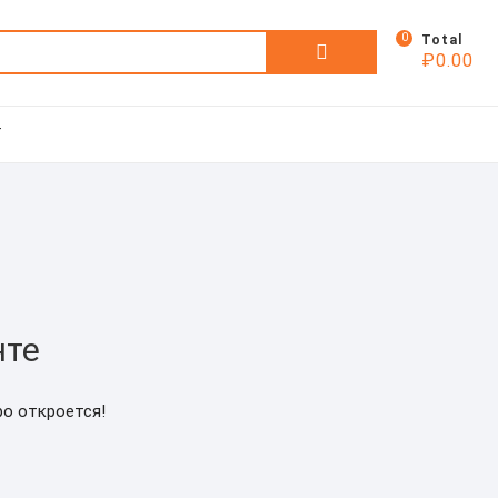
0
Искать:
Total
₽
0.00
Т
нте
ро откроется!