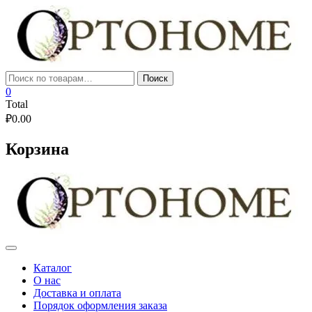
Skip
to
content
Искать:
Поиск
0
Total
₽
0.00
Корзина
Каталог
О нас
Доставка и оплата
Порядок оформления заказа