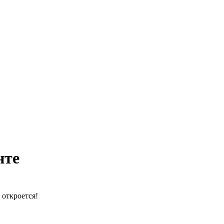
нте
 откроется!