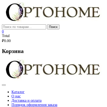
Skip
to
content
Искать:
Поиск
0
Total
₽
0.00
Корзина
Каталог
О нас
Доставка и оплата
Порядок оформления заказа