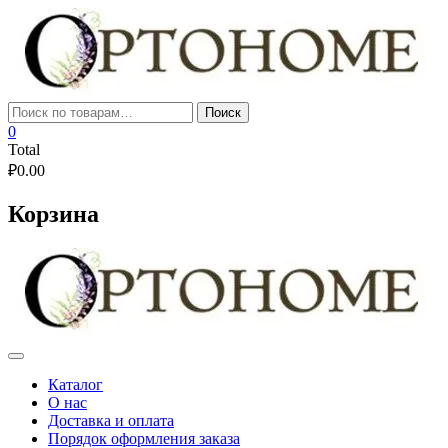
Skip
to
content
Искать:
Поиск
0
Total
₽
0.00
Корзина
Каталог
О нас
Доставка и оплата
Порядок оформления заказа