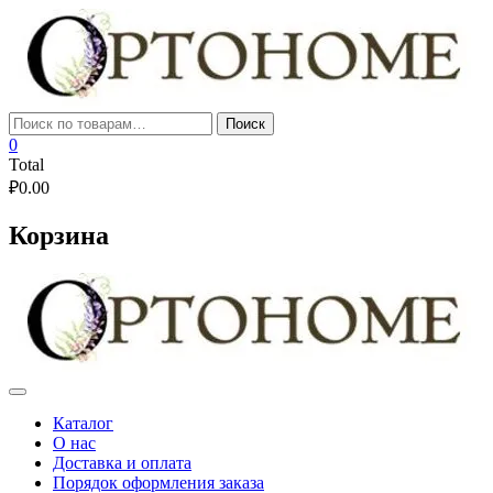
Skip
to
content
Искать:
Поиск
0
Total
₽
0.00
Корзина
Каталог
О нас
Доставка и оплата
Порядок оформления заказа